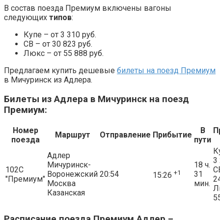
В состав поезда Премиум включены вагоны
следующих
типов
:
Купе – от 3 310 руб.
СВ – от 30 823 руб.
Люкс – от 55 888 руб.
Предлагаем купить дешевые
билеты на поезд Премиум
в Мичуринск из Адлера.
Билеты из Адлера в Мичуринск на поезд
Премиум:
Номер
В
П
Маршрут
Отправление
Прибытие
поезда
пути
К
Адлер
3
Мичуринск-
18 ч.
102С
С
+1
Воронежский
20:54
31
15:26
"Премиум"
2
Москва
мин.
Л
Казанская
5
Расписание поезда Премиум Адлер –