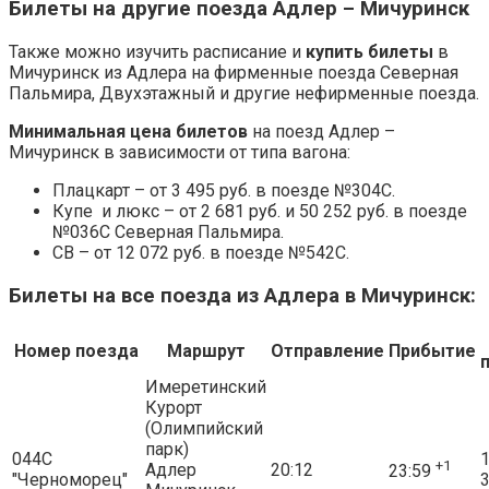
Билеты на другие поезда Адлер – Мичуринск
Также можно изучить расписание и
купить билеты
в
Мичуринск из Адлера на фирменные поезда Северная
Пальмира, Двухэтажный и другие нефирменные поезда.
Минимальная цена билетов
на поезд Адлер –
Мичуринск в зависимости от типа вагона:
Плацкарт – от 3 495 руб. в поезде №304С.
Купе и люкс – от 2 681 руб. и 50 252 руб. в поезде
№036С Северная Пальмира.
СВ – от 12 072 руб. в поезде №542С.
Билеты на все поезда из Адлера в Мичуринск:
Номер поезда
Маршрут
Отправление
Прибытие
Имеретинский
Курорт
(Олимпийский
парк)
044С
1
+1
Адлер
20:12
23:59
"Черноморец"
3