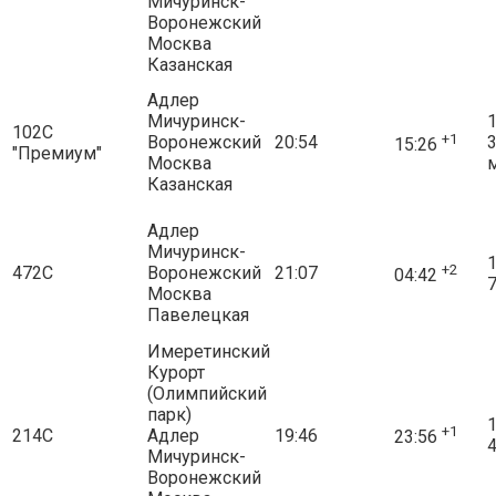
Мичуринск-
Воронежский
Москва
Казанская
Адлер
Мичуринск-
1
102С
+1
Воронежский
20:54
15:26
"Премиум"
Москва
Казанская
Адлер
Мичуринск-
1
+2
472С
Воронежский
21:07
04:42
7
Москва
Павелецкая
Имеретинский
Курорт
(Олимпийский
парк)
1
+1
214С
Адлер
19:46
23:56
4
Мичуринск-
Воронежский