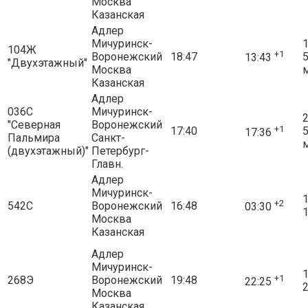
Москва
Казанская
Адлер
Мичуринск-
1
104Ж
+1
Воронежский
18:47
13:43
"Двухэтажный"
Москва
Казанская
Адлер
036С
Мичуринск-
2
"Северная
Воронежский
+1
17:40
17:36
Пальмира
Санкт-
(двухэтажный)"
Петербург-
Главн.
Адлер
Мичуринск-
1
+2
542С
Воронежский
16:48
03:30
1
Москва
Казанская
Адлер
Мичуринск-
1
+1
268Э
Воронежский
19:48
22:25
2
Москва
Казанская