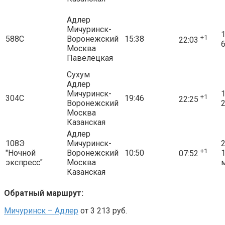
Адлер
Мичуринск-
1
+1
588С
Воронежский
15:38
22:03
6
Москва
Павелецкая
Сухум
Адлер
Мичуринск-
1
+1
304С
19:46
22:25
Воронежский
2
Москва
Казанская
Адлер
108Э
Мичуринск-
2
+1
"Ночной
Воронежский
10:50
07:52
экспресс"
Москва
Казанская
Обратный маршрут:
Мичуринск – Адлер
от 3 213 руб.