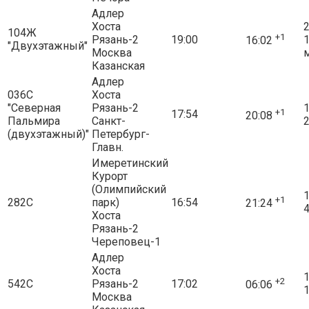
Адлер
Хоста
2
104Ж
+1
Рязань-2
19:00
16:02
"Двухэтажный"
Москва
Казанская
Адлер
036С
Хоста
"Северная
Рязань-2
1
+1
17:54
20:08
Пальмира
Санкт-
2
(двухэтажный)"
Петербург-
Главн.
Имеретинский
Курорт
(Олимпийский
1
+1
282С
парк)
16:54
21:24
4
Хоста
Рязань-2
Череповец-1
Адлер
Хоста
1
+2
542С
Рязань-2
17:02
06:06
1
Москва