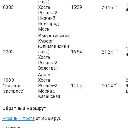
парк)
1
+1
038С
Хоста
15:29
20:16
4
Рязань-2
Нижний
Новгород
Моск.
Имеретинский
Курорт
(Олимпийский
1
+1
220С
парк)
16:54
21:24
4
Хоста
Рязань-2
Вологда-1
Адлер
108Э
Хоста
2
+1
"Ночной
Рязань-2
11:04
10:14
экспресс"
Москва
Казанская
Обратный маршрут:
Рязань – Хоста
от 8 369 руб.