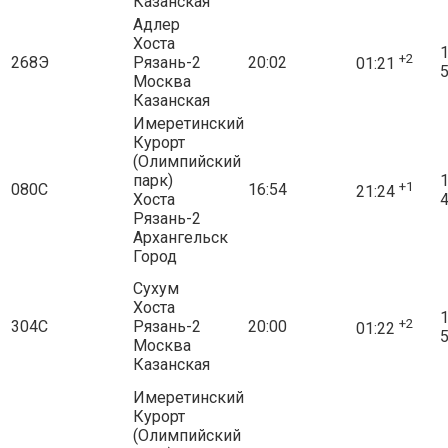
Казанская
Адлер
Хоста
1
+2
268Э
Рязань-2
20:02
01:21
5
Москва
Казанская
Имеретинский
Курорт
(Олимпийский
парк)
1
+1
080С
16:54
21:24
Хоста
4
Рязань-2
Архангельск
Город
Сухум
Хоста
1
+2
304С
Рязань-2
20:00
01:22
5
Москва
Казанская
Имеретинский
Курорт
(Олимпийский