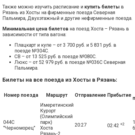
Также можно изучить расписание и
купить билеты
в
Рязань из Хосты на фирменные поезда Северная
Пальмира, Двухэтажный и другие нефирменные поезда.
Минимальная цена билетов
на поезд Хоста – Рязань в
зависимости от типа вагона:
Плацкарт и купе – от 3 700 руб. и 5 831 руб. в
поезде №304С.
СВ – от 13 525 руб. в поезде №080С.
Люкс – от 52 979 руб. в поезде №036С Северная
Пальмира.
Билеты на все поезда из Хосты в Рязань:
Номер поезда
Маршрут
Отправление
Прибытие
Имеретинский
Курорт
(Олимпийский
044С
парк)
1
+2
20:27
02:42
"Черноморец"
Хоста
6
Рязань-2