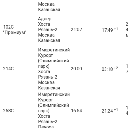
Москва
Казанская
Адлер
Хоста
2
102С
+1
Рязань-2
21:07
17:49
"Премиум"
Москва
Казанская
Имеретинский
Курорт
(Олимпийский
парк)
1
+2
214С
20:00
03:18
Хоста
7
Рязань-2
Москва
Казанская
Имеретинский
Курорт
(Олимпийский
1
+1
258С
парк)
16:54
21:24
4
Хоста
Рязань-2
Печора