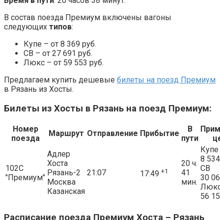
Время в пути
: 20 часов 38 минут.
В состав поезда Премиум включены вагоны
следующих
типов
:
Купе – от 8 369 руб.
СВ – от 27 691 руб.
Люкс – от 59 553 руб.
Предлагаем купить дешевые
билеты на поезд Премиум
в Рязань из Хосты.
Билеты из Хосты в Рязань на поезд Премиум:
Номер
В
При
Маршрут
Отправление
Прибытие
поезда
пути
ц
Купе
Адлер
8 534
Хоста
20 ч.
102С
СВ
+1
Рязань-2
21:07
41
17:49
"Премиум"
30 0
Москва
мин.
Люк
Казанская
56 1
Расписание поезда Премиум Хоста – Рязань