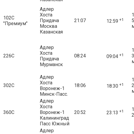
Адлер
Хоста
1
102С
+1
Придача
21:07
12:59
"Премиум"
Москва
Казанская
Адлер
1
Хоста
+1
226С
08:24
09:04
Придача
Мурманск
Адлер
1
Хоста
+1
302С
18:06
18:30
Воронеж-1
Минск-Пасс.
Адлер
Хоста
1
+1
360С
Воронеж-1
20:52
23:13
2
Калининград
Пасс Южный
Адлер
1