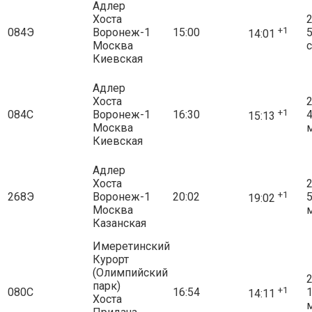
Адлер
Хоста
2
+1
084Э
Воронеж-1
15:00
14:01
Москва
с
Киевская
Адлер
Хоста
2
+1
084С
Воронеж-1
16:30
15:13
Москва
Киевская
Адлер
Хоста
2
+1
268Э
Воронеж-1
20:02
19:02
Москва
Казанская
Имеретинский
Курорт
(Олимпийский
2
парк)
+1
080С
16:54
14:11
Хоста