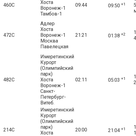
Хоста
+1
460С
09:44
09:50
Воронеж-1
Тамбов-1
Адлер
Хоста
1
+2
472С
Воронеж-1
21:21
01:38
4
Москва
Павелецкая
Имеретинский
Курорт
(Олимпийский
парк)
1
+1
482С
Хоста
02:11
05:03
2
Воронеж-1
Санкт-
Петербург-
Витеб.
Имеретинский
Курорт
(Олимпийский
парк)
1
+1
214С
20:00
21:04
Хоста
1