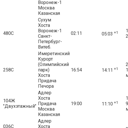
Воронеж-1
Москва
Казанская
Сухум
Хоста
Воронеж-1
1
+1
480С
02:11
05:03
Санкт-
2
Петербург-
Витеб.
Имеретинский
Курорт
(Олимпийский
2
+1
258С
парк)
16:54
14:11
Хоста
Придача
Печора
Адлер
Хоста
1
104Ж
+1
Придача
19:00
11:10
"Двухэтажный"
Москва
Казанская
Адлер
036С
Хоста