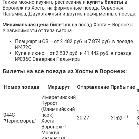
Также можно изучить расписание и
купить билеты
в
Воронеж из Хосты на фирменные поезда Северная
Пальмира, Двухэтажный и другие нефирменные поезда.
Минимальная цена билетов
на поезд Хоста – Воронеж
в зависимости от типа вагона:
Плацкарт и СВ – от 2 482 руб. и 7 874 руб. в поезде
№472С.
Купе и люкс – от 2 537 руб. и 41 442 руб. в поезде
№036С Северная Пальмира.
Билеты на все поезда из Хосты в Воронеж:
Номер поезда
Маршрут
Отправление
Прибытие
Имеретинский
Курорт
(Олимпийский
1
044С
парк)
+1
20:27
21:02
"Черноморец"
Хоста
Воронеж-1
Москва
Казанская