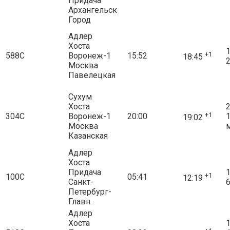
Придача
Архангельск
Город
Адлер
Хоста
1
+1
588С
Воронеж-1
15:52
18:45
2
Москва
Павелецкая
Сухум
Хоста
2
+1
304С
Воронеж-1
20:00
19:02
Москва
Казанская
Адлер
Хоста
Придача
1
+1
100С
05:41
12:19
Санкт-
6
Петербург-
Главн.
Адлер
Хоста
1