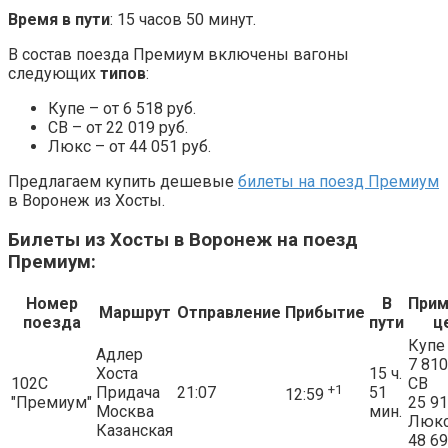
Время в пути
: 15 часов 50 минут.
В состав поезда Премиум включены вагоны
следующих
типов
:
Купе – от 6 518 руб.
СВ – от 22 019 руб.
Люкс – от 44 051 руб.
Предлагаем купить дешевые
билеты на поезд Премиум
в Воронеж из Хосты.
Билеты из Хосты в Воронеж на поезд
Премиум:
Номер
В
При
Маршрут
Отправление
Прибытие
поезда
пути
ц
Купе
Адлер
7 810
Хоста
15 ч.
102С
СВ
+1
Придача
21:07
51
12:59
"Премиум"
25 9
Москва
мин.
Люк
Казанская
48 6