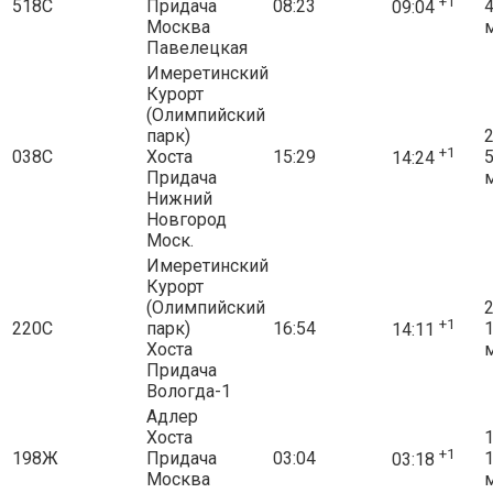
+1
518С
Придача
08:23
09:04
Москва
Павелецкая
Имеретинский
Курорт
(Олимпийский
парк)
2
+1
038С
Хоста
15:29
14:24
Придача
Нижний
Новгород
Моск.
Имеретинский
Курорт
(Олимпийский
2
+1
220С
парк)
16:54
14:11
Хоста
Придача
Вологда-1
Адлер
Хоста
1
+1
198Ж
Придача
03:04
03:18
Москва