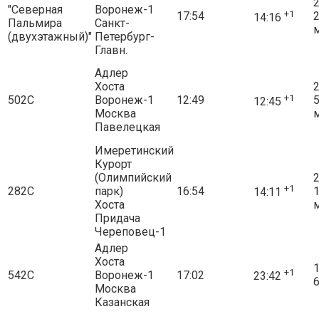
2
"Северная
Воронеж-1
+1
17:54
14:16
Пальмира
Санкт-
(двухэтажный)"
Петербург-
Главн.
Адлер
Хоста
2
+1
502С
Воронеж-1
12:49
12:45
Москва
Павелецкая
Имеретинский
Курорт
(Олимпийский
2
+1
282С
парк)
16:54
14:11
Хоста
Придача
Череповец-1
Адлер
Хоста
1
+1
542С
Воронеж-1
17:02
23:42
6
Москва
Казанская