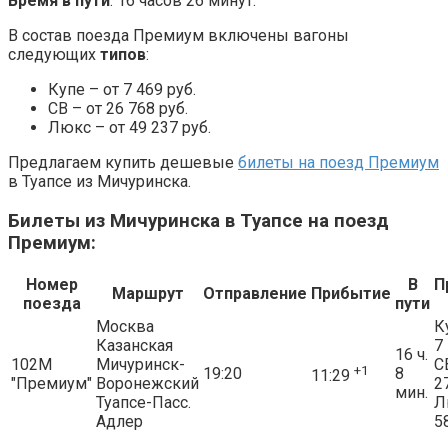
Время в пути
: 16 часов 26 минут.
В состав поезда Премиум включены вагоны
следующих
типов
:
Купе – от 7 469 руб.
СВ – от 26 768 руб.
Люкс – от 49 237 руб.
Предлагаем купить дешевые
билеты на поезд Премиум
в Туапсе из Мичуринска.
Билеты из Мичуринска в Туапсе на поезд
Премиум:
Номер
В
П
Маршрут
Отправление
Прибытие
поезда
пути
Москва
К
Казанская
7
16 ч.
102М
Мичуринск-
С
+1
19:20
8
11:29
"Премиум"
Воронежский
2
мин.
Туапсе-Пасс.
Л
Адлер
5