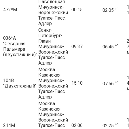
Павелецкая
Мичуринск-
1
+1
472*М
00:15
02:05
Воронежский
1
Туапсе-Пасс.
Адлер
Санкт-
Петербург-
036*А
Главн.
2
"Северная
+1
Мичуринск-
09:37
06:45
Пальмира
Воронежский
(двухэтажный)"
Туапсе-Пасс.
Адлер
Москва
Казанская
1
104В
Мичуринск-
+1
15:10
07:56
"Двухэтажный"
Воронежский
Туапсе-Пасс.
Адлер
Москва
Казанская
Мичуринск-
Воронежский
1
+1
214М
Туапсе-Пасс.
02:06
02:25