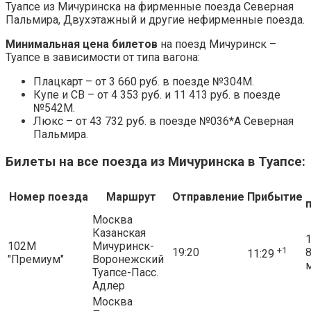
Туапсе из Мичуринска на фирменные поезда Северная
Пальмира, Двухэтажный и другие нефирменные поезда.
Минимальная цена билетов
на поезд Мичуринск –
Туапсе в зависимости от типа вагона:
Плацкарт – от 3 660 руб. в поезде №304М.
Купе и СВ – от 4 353 руб. и 11 413 руб. в поезде
№542М.
Люкс – от 43 732 руб. в поезде №036*А Северная
Пальмира.
Билеты на все поезда из Мичуринска в Туапсе:
Номер поезда
Маршрут
Отправление
Прибытие
Москва
Казанская
1
102М
Мичуринск-
+1
19:20
11:29
"Премиум"
Воронежский
Туапсе-Пасс.
Адлер
Москва