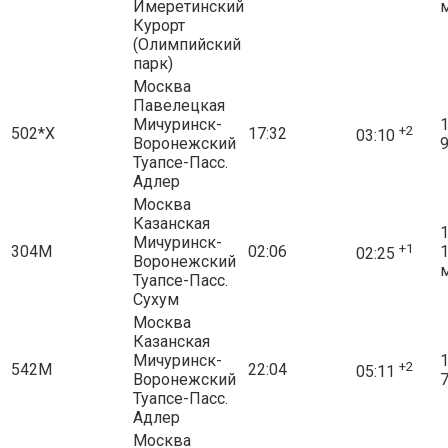
Имеретинский
Курорт
(Олимпийский
парк)
Москва
Павелецкая
Мичуринск-
1
+2
502*Х
17:32
03:10
Воронежский
9
Туапсе-Пасс.
Адлер
Москва
Казанская
1
Мичуринск-
+1
304М
02:06
02:25
Воронежский
Туапсе-Пасс.
Сухум
Москва
Казанская
Мичуринск-
1
+2
542М
22:04
05:11
Воронежский
7
Туапсе-Пасс.
Адлер
Москва