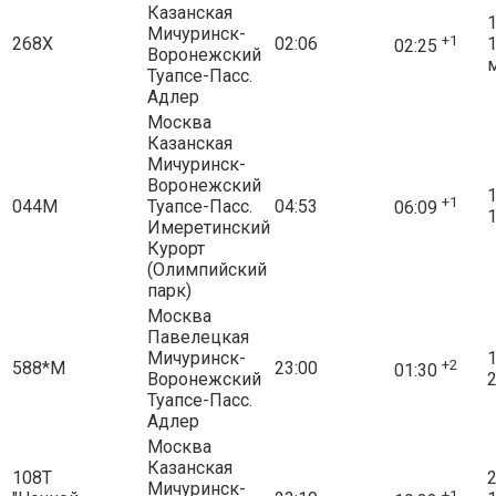
Казанская
1
Мичуринск-
+1
268Х
02:06
02:25
Воронежский
Туапсе-Пасс.
Адлер
Москва
Казанская
Мичуринск-
Воронежский
1
+1
044М
Туапсе-Пасс.
04:53
06:09
1
Имеретинский
Курорт
(Олимпийский
парк)
Москва
Павелецкая
Мичуринск-
1
+2
588*М
23:00
01:30
Воронежский
2
Туапсе-Пасс.
Адлер
Москва
Казанская
108Т
2
Мичуринск-
+1