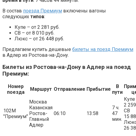
Время в пути
: 7 часов 44 минуты.
В состав
поезда Премиум
включены вагоны
следующих
типов
:
Купе – от 2 281 руб.
СВ – от 8 010 руб.
Люкс – от 26 448 руб.
Предлагаем купить дешевые
билеты на поезд Премиум
в Адлер из Ростова-на-Дону.
Билеты из Ростова-на-Дону в Адлер на поезд
Премиум:
Номер
В
При
Маршрут
Отправление
Прибытие
поезда
пути
ц
Купе
Москва
2 259
Казанская
7 ч.
102М
СВ
Ростов-
06:10
13:58
47
"Премиум"
15 8
Главный
мин.
Люк
Адлер
26 3