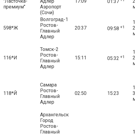
"Ласточка-
Адлер
17:09
01:37
премиум"
Аэропорт
(Сочи)
Волгоград-1
1
Ростов-
+1
598*Ж
20:37
09:58
Главный
Адлер
Томск-2
1
Ростов-
+1
116*И
15:11
05:32
Главный
Адлер
Самара
1
Ростов-
118*Й
02:50
15:23
Главный
Адлер
Архангельск
Город
Ростов-
Главный
1