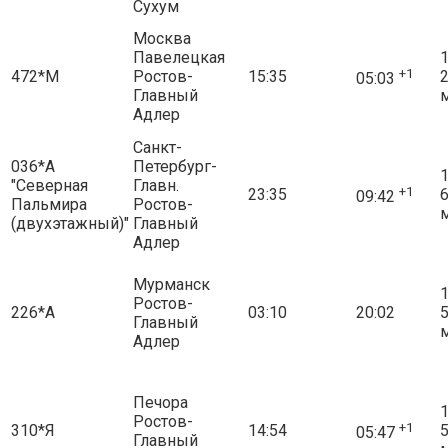
Сухум
Москва
Павелецкая
1
+1
472*М
Ростов-
15:35
05:03
Главный
Адлер
Санкт-
036*А
Петербург-
1
"Северная
Главн.
+1
23:35
09:42
Пальмира
Ростов-
(двухэтажный)"
Главный
Адлер
Мурманск
1
Ростов-
226*А
03:10
20:02
Главный
Адлер
Печора
1
Ростов-
+1
310*Я
14:54
05:47
Главный