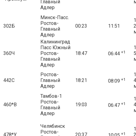
Главный
Адлер
Минск-Пасс.
1
Ростов-
302Б
00:23
11:51
Главный
Адлер
Калининград
Пасс Южный
1
+1
360Ч
Ростов-
18:47
06:44
Главный
Адлер
Ростов-
1
+1
442С
Главный
18:21
08:09
Адлер
Тамбов-1
1
Ростов-
+1
460*В
19:03
06:47
Главный
Адлер
Челябинск
1
Ростов-
+1
478*У
20:37
10:05