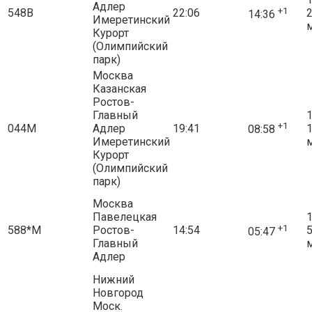
Адлер
+1
548В
22:06
14:36
Имеретинский
Курорт
(Олимпийский
парк)
Москва
Казанская
Ростов-
Главный
1
+1
044М
Адлер
19:41
08:58
Имеретинский
Курорт
(Олимпийский
парк)
Москва
Павелецкая
1
+1
588*М
Ростов-
14:54
05:47
Главный
Адлер
Нижний
Новгород
Моск.