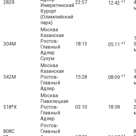
+1
282Я
22:57
12:42
Имеретинский
Курорт
(Олимпийский
парк)
Москва
Казанская
1
Ростов-
+1
304М
18:13
05:11
Главный
Адлер
Сухум
Москва
Казанская
1
+1
542М
Ростов-
15:28
08:09
Главный
Адлер
Москва
Павелецкая
1
518*Х
Ростов-
03:10
18:38
Главный
Адлер
Ростов-
808С
Главный
8
+1