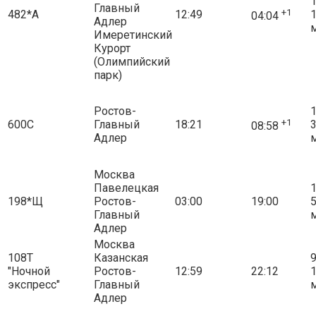
1
Главный
+1
482*А
12:49
04:04
Адлер
Имеретинский
Курорт
(Олимпийский
парк)
Ростов-
1
+1
600С
Главный
18:21
08:58
Адлер
Москва
Павелецкая
1
198*Щ
Ростов-
03:00
19:00
Главный
Адлер
Москва
108Т
Казанская
9
"Ночной
Ростов-
12:59
22:12
экспресс"
Главный
Адлер