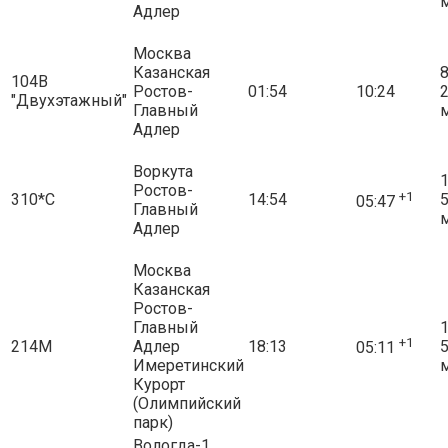
Адлер
Москва
Казанская
8
104В
Ростов-
01:54
10:24
"Двухэтажный"
Главный
Адлер
Воркута
1
Ростов-
+1
310*С
14:54
05:47
Главный
Адлер
Москва
Казанская
Ростов-
Главный
1
+1
214М
Адлер
18:13
05:11
Имеретинский
Курорт
(Олимпийский
парк)
Вологда-1