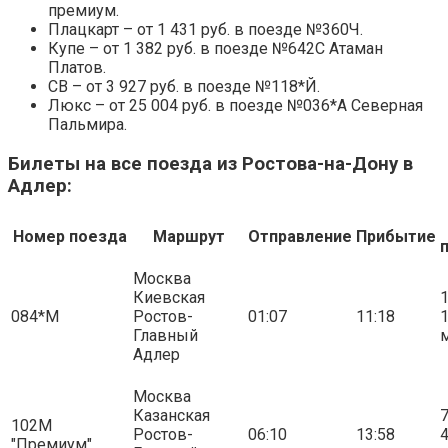
премиум.
Плацкарт – от 1 431 руб. в поезде №360Ч.
Купе – от 1 382 руб. в поезде №642С Атаман
Платов.
СВ – от 3 927 руб. в поезде №118*Й.
Люкс – от 25 004 руб. в поезде №036*А Северная
Пальмира.
Билеты на все поезда из Ростова-на-Дону в
Адлер:
Номер поезда
Маршрут
Отправление
Прибытие
Москва
Киевская
1
084*М
Ростов-
01:07
11:18
Главный
Адлер
Москва
Казанская
7
102М
Ростов-
06:10
13:58
"Премиум"