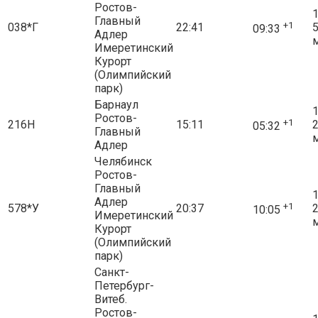
Ростов-
1
Главный
+1
038*Г
22:41
09:33
Адлер
Имеретинский
Курорт
(Олимпийский
парк)
Барнаул
1
Ростов-
+1
216Н
15:11
05:32
Главный
Адлер
Челябинск
Ростов-
Главный
1
Адлер
+1
578*У
20:37
10:05
Имеретинский
Курорт
(Олимпийский
парк)
Санкт-
Петербург-
Витеб.
Ростов-