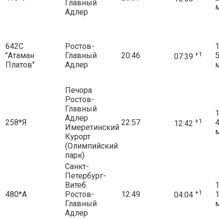
Главный
Адлер
642С
Ростов-
1
+1
"Атаман
Главный
20:46
07:39
Платов"
Адлер
Печора
Ростов-
Главный
1
Адлер
+1
258*Я
22:57
12:42
Имеретинский
Курорт
(Олимпийский
парк)
Санкт-
Петербург-
Витеб.
1
+1
480*А
Ростов-
12:49
04:04
Главный
Адлер