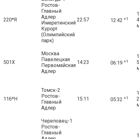
Ростов-
Главный
1
Адлер
+1
220*Я
22:57
12:42
Имеретинский
Курорт
(Олимпийский
парк)
Москва
1
Павелецкая
+1
501Х
14:23
06:19
Первомайская
Адлер
Томск-2
1
Ростов-
+1
116*Н
15:11
05:32
Главный
Адлер
Череповец-1
Ростов-
Главный
1
Адлер