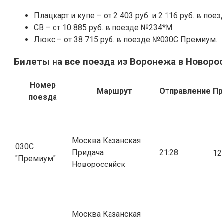
Плацкарт и купе – от 2 403 руб. и 2 116 руб. в по
СВ – от 10 885 руб. в поезде №234*М.
Люкс – от 38 715 руб. в поезде №030С Премиум.
Билеты на все поезда из Воронежа в Новоро
Номер
Маршрут
Отправление
П
поезда
Москва Казанская
030С
Придача
21:28
12
"Премиум"
Новороссийск
Москва Казанская