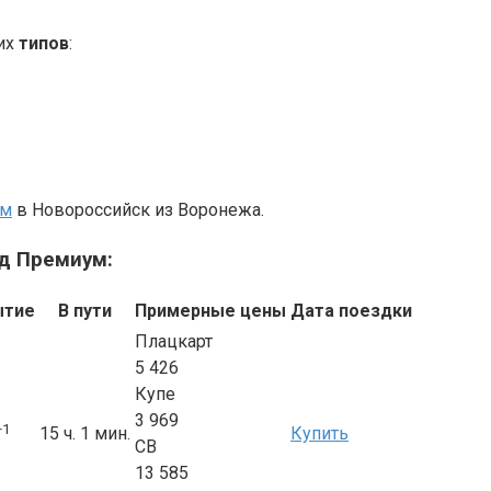
их
типов
:
ум
в Новороссийск из Воронежа.
зд Премиум:
ытие
В пути
Примерные цены
Дата поездки
Плацкарт
5 426
Купе
3 969
+1
15 ч. 1 мин.
Купить
СВ
13 585