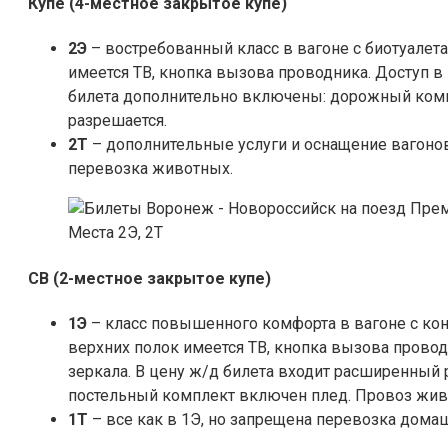
Купе (4-местное закрытое купе)
2Э
– востребованный класс в вагоне с биотуалет
имеется ТВ, кнопка вызова проводника. Доступ в
билета дополнительно включены: дорожный комп
разрешается.
2Т
– дополнительные услуги и оснащение вагонов
перевозка животных.
Места 2Э, 2Т
СВ (2-местное закрытое купе)
1Э
– класс повышенного комфорта в вагоне с кон
верхних полок имеется ТВ, кнопка вызова прово
зеркала. В цену ж/д билета входит расширенный р
постельный комплект включен плед. Провоз жив
1Т
– все как в 1Э, но запрещена перевозка дома