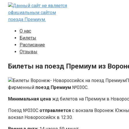
Перейти
к
контенту
О нас
Билеты
Расписание
Отзывы
Билеты на поезд Премиум из Ворон
П
фирменный
поезд Премиум
№030С.
Минимальная цена
жд билетов на Премиум в Новоросс
Поезд №030С
отправляется
с вокзала Воронеж Южный
вокзал Новороссийск в 12:30.
Время в пути
: 14 часов 59 минут.