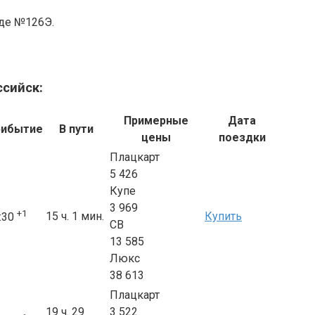
езде №126Э.
ссийск:
Примерные
Дата
рибытие
В пути
цены
поездки
Плацкарт
5 426
Купе
3 969
+1
15 ч. 1 мин.
Купить
:30
СВ
13 585
Люкс
38 613
Плацкарт
19 ч. 29
3 522