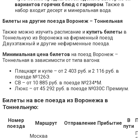
вариантов горячих блюд с гарниром
. Также в
набор входит десерт и минеральная вода.
Билеты на другие поезда Воронеж – Тоннельная
Также можно изучить расписание и
купить билеты
в
Тоннельную из Воронежа на фирменный поезд
Двухэтажный и другие нефирменные поезда.
Минимальная цена билетов
на поезд Воронеж –
Тоннельная в зависимости от типа вагона:
Плацкарт и купе – от 2 403 руб. и 2 116 руб. в
поезде №126Э.
СВ – от 10 885 руб. в поезде №234*М.
Люкс – от 45 292 руб. в поезде №030С Премиум.
Билеты на все поезда из Воронежа в
Тоннельную:
Номер
В
Маршрут
Отправление
Прибытие
поезда
пути
П
Москва