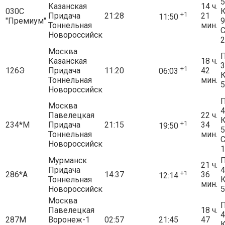
5
Казанская
14 ч.
030С
+1
Придача
21:28
21
11:50
"Премиум"
9
Тоннельная
мин.
Новороссийск
2
Москва
П
Казанская
18 ч.
3
+1
126Э
Придача
11:20
42
06:03
Тоннельная
мин.
5
Новороссийск
П
Москва
4
Павелецкая
22 ч.
+1
234*М
Придача
21:15
34
19:50
5
Тоннельная
мин.
Новороссийск
1
Мурманск
П
21 ч.
Придача
4
+1
286*А
14:37
36
12:14
Тоннельная
мин.
Новороссийск
5
Москва
П
Павелецкая
18 ч.
4
287М
Воронеж-1
02:57
21:45
47