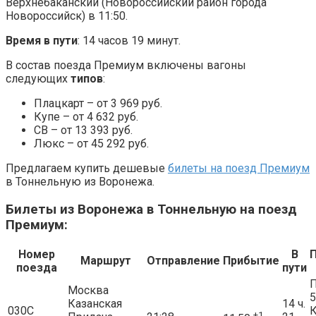
Верхнебаканский (Новороссийский район города
Новороссийск) в 11:50.
Время в пути
: 14 часов 19 минут.
В состав поезда Премиум включены вагоны
следующих
типов
:
Плацкарт – от 3 969 руб.
Купе – от 4 632 руб.
СВ – от 13 393 руб.
Люкс – от 45 292 руб.
Предлагаем купить дешевые
билеты на поезд Премиум
в Тоннельную из Воронежа.
Билеты из Воронежа в Тоннельную на поезд
Премиум:
Номер
В
Маршрут
Отправление
Прибытие
поезда
пути
П
Москва
5
Казанская
14 ч.
030С
+1