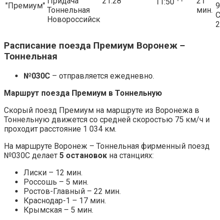
Придача
21:28
21
11:50
"Премиум"
9
Тоннельная
мин.
Новороссийск
2
Расписание поезда Премиум Воронеж –
Тоннельная
№030С
– отправляется ежедневно.
Маршрут поезда Премиум в Тоннельную
Скорый поезд Премиум на маршруте из Воронежа в
Тоннельную движется со средней скоростью 75 км/ч и
проходит расстояние 1 034 км.
На маршруте Воронеж – Тоннельная фирменный поезд
№030С делает
5 остановок
на станциях:
Лиски – 12 мин.
Россошь – 5 мин.
Ростов-Главный – 22 мин.
Краснодар-1 – 17 мин.
Крымская – 5 мин.