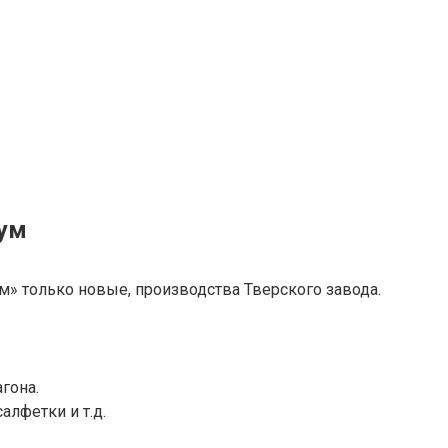
иум
м» только новые, производства Тверского завода.
гона.
салфетки и т.д.